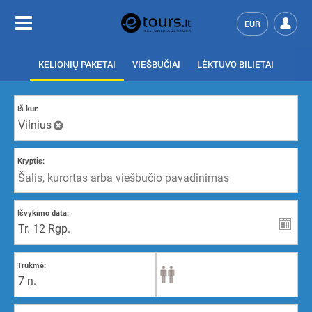
EUR
KELIONIŲ PAKETAI
VIEŠBUČIAI
LĖKTUVO BILIETAI
Iš kur:
Vilnius
Kryptis:
Išvykimo data:
Trukmė:
7 n.