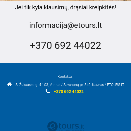
Jei tik kyla klausimų, drąsiai kreipkitės!
informacija@etours.lt
+
370 692 44022
Kontaktai:
S. Žukausko g. 4-103, Vilnius / Savanorių pr. 349, Kaunas / ETOURS.LT
+370 692 44022