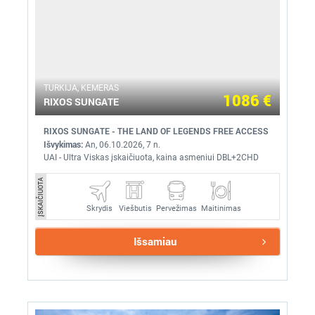
TURKIJA, KEMERAS
1086 €
RIXOS SUNGATE
RIXOS SUNGATE - THE LAND OF LEGENDS FREE ACCESS
Išvykimas:
An, 06.10.2026, 7 n.
UAI - Ultra Viskas įskaičiuota, kaina asmeniui DBL+2CHD
ĮSKAIČIUOTA
Skrydis
Pervežimas
Maitinimas
Viešbutis
Išsamiau