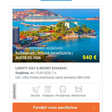
TURKIJA, BODRUMAS - KUŠADASIS
KUŠADASIS | VISKAS ĮSKAIČIUOTA |
940 €
RUGSĖJIS 2026
LIBERTY GOLF & RESORT KUSADASI
Išvykimas:
An, 15.09.2026, 7 n.
UAI - Ultra Viskas įskaičiuota, kaina asmeniui DBL+CHD
ĮSKAIČIUOTA
Skrydis
Pervežimas
Maitinimas
Viešbutis
Parodyti visus pasiūlymus