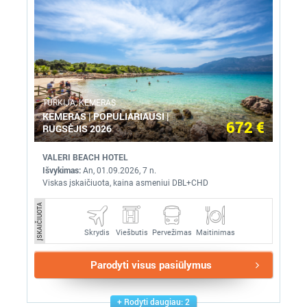
TURKIJA, KEMERAS
KEMERAS | POPULIARIAUSI |
672 €
RUGSĖJIS 2026
VALERI BEACH HOTEL
Išvykimas:
An, 01.09.2026, 7 n.
Viskas įskaičiuota, kaina asmeniui DBL+CHD
ĮSKAIČIUOTA
Skrydis
Pervežimas
Maitinimas
Viešbutis
Parodyti visus pasiūlymus
Rodyti daugiau: 2