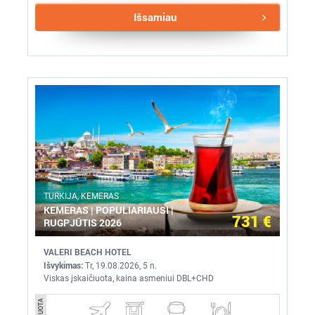
Išsamiau
TURKIJA, KEMERAS
KEMERAS | POPULIARIAUSI |
731 €
RUGPJŪTIS 2026
VALERI BEACH HOTEL
Išvykimas:
Tr, 19.08.2026, 5 n.
Viskas įskaičiuota, kaina asmeniui DBL+CHD