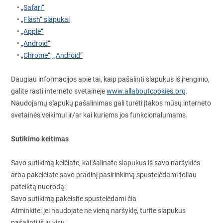
•
„Safari“
•
„Flash“ slapukai
•
„Apple“
•
„Android“
•
„Chrome“, „Android“
Daugiau informacijos apie tai, kaip pašalinti slapukus iš įrenginio,
galite rasti interneto svetainėje
www.allaboutcookies.org
.
Naudojamų slapukų pašalinimas gali turėti įtakos mūsų interneto
svetainės veikimui ir/ar kai kuriems jos funkcionalumams.
Sutikimo keitimas
Savo sutikimą keičiate, kai šalinate slapukus iš savo naršyklės
arba pakeičiate savo pradinį pasirinkimą spustelėdami toliau
pateiktą nuorodą:
Savo sutikimą pakeisite spustelėdami čia
Atminkite: jei naudojate ne vieną naršyklę, turite slapukus
pašalinti iš jų visų.