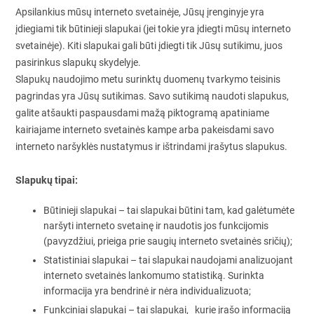
Apsilankius mūsų interneto svetainėje, Jūsų įrenginyje yra
įdiegiami tik būtinieji slapukai (jei tokie yra įdiegti mūsų interneto
svetainėje). Kiti slapukai gali būti įdiegti tik Jūsų sutikimu, juos
pasirinkus slapukų skydelyje.
Slapukų naudojimo metu surinktų duomenų tvarkymo teisinis
pagrindas yra Jūsų sutikimas. Savo sutikimą naudoti slapukus,
galite atšaukti paspausdami mažą piktogramą apatiniame
kairiajame interneto svetainės kampe arba pakeisdami savo
interneto naršyklės nustatymus ir ištrindami įrašytus slapukus.
Slapukų tipai:
Būtinieji slapukai – tai slapukai būtini tam, kad galėtumėte
naršyti interneto svetainę ir naudotis jos funkcijomis
(pavyzdžiui, prieiga prie saugių interneto svetainės sričių);
Statistiniai slapukai – tai slapukai naudojami analizuojant
interneto svetainės lankomumo statistiką. Surinkta
informacija yra bendrinė ir nėra individualizuota;
Funkciniai slapukai – tai slapukai, kurie įrašo informaciją