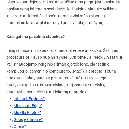
Slapuko naudojimo trukmė apskaičiuojama pagal jūsų paskutinį
apsilankymą interneto svetainėje. Kai baigiasi slapuko veikimo
laikas, jis automatiškai pašalinamas. Visi mūsų slapukų
naudojimo laikotarpiai nurodyti prie slapukų aprašymų.
Kaip galima pašalinti slapukus?
Lengva pašalinti slapukus, kuriuos priėmėte anksčiau. Šalinimo
procedūra priklauso nuo naršyklės („Chrome“, „Firefox“, „Safari“ ir
kt.) ir naudojamo įrenginio (išmaniojo telefono, planšetinio
kompiuterio, asmeninio kompiuterio, „Mac“). Paprastai ji būna
nuostatų lauke „Sauga ir privatumas“, tačiau kiekvienoje
naršyklėje gali skirtis. Nurodykite, kurį įrenginį / naršyklę
naudojate (spustelėkite atitinkamą nuorodą):
•
„Internet Explorer“
•
„Microsoft Edge“
•
„Mozilla Firefox“
•
„Google Chrome“
•
„Opera“