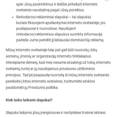
apie Jūsų pasirinkimus ir leidžia pritaikyti interneto
svetainės naudojimą pagal Jūsų poreikius.
Rinkodaros/reklaminiai slapukai – tai slapukai,
kuriais fiksuojami apsilankymai interneto svetainėje, jos
puslapiuose ir nuorodose. Naudojant
rinkodaros/reklaminius slapukus surinkta informacija
padeda Jums pateikti jį labiausiai dominančią reklamą.
Mūsų interneto svetainėje taip pat gali būti nuorodų į kitų
asmenų, įmonių ar organizacijų interneto tinklalapius.
Atkreipiame dėmesį, kad mes nesame atsakingi už tokių interneto
svetainių turinį ar jų naudojamus privatumo užtikrinimo
principus. Tad jei paspaudę nuorodą iš mūsų interneto svetainės
pateksite į kitas interneto svetaines, turėtumėte atskirai
pasidomėti jų Privatumo politika.
Kiek laiko laikomi slapukai?
Slapuko laikymo jūsų įrenginiuose ir naršyklėse trukmė skiriasi.