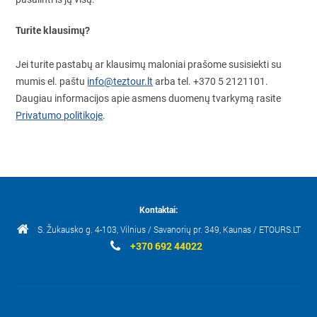
Turite klausimų?
Jei turite pastabų ar klausimų maloniai prašome susisiekti su
mumis el. paštu
info@teztour.lt
arba tel. +370 5 2121101.
Daugiau informacijos apie asmens duomenų tvarkymą rasite
Privatumo politikoje
.
Kontaktai:
S. Žukausko g. 4-103, Vilnius / Savanorių pr. 349, Kaunas / ETOURS.LT
+370 692 44022