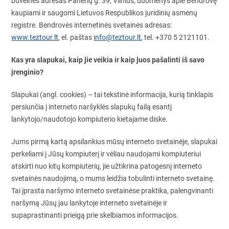
buveinės adresas Panerių g. 39, Vilnius, duomenys apie Bendrovę
kaupiami ir saugomi Lietuvos Respublikos juridinių asmenų
registre. Bendrovės internetinės svetainės adresas:
www.teztour.lt
, el. paštas
info@teztour.lt
, tel. +370 5 2121101.
Kas yra slapukai, kaip jie veikia ir kaip juos pašalinti iš savo
įrenginio?
Slapukai (angl. cookies) – tai tekstinė informacija, kurią tinklapis
persiunčia į interneto naršyklės slapukų failą esantį
lankytojo/naudotojo kompiuterio kietajame diske.
Jums pirmą kartą apsilankius mūsų interneto svetainėje, slapukai
perkeliami į Jūsų kompiuterį ir vėliau naudojami kompiuteriui
atskirti nuo kitų kompiuterių, jie užtikrina patogesnį interneto
svetainės naudojimą, o mums leidžia tobulinti interneto svetainę.
Tai įprasta naršymo interneto svetainėse praktika, palengvinanti
naršymą Jūsų jau lankytoje interneto svetainėje ir
supaprastinanti prieigą prie skelbiamos informacijos.